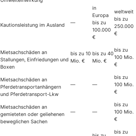
in
weltweit
Europa
bis zu
—
bis zu
Kautionsleistung im Ausland
250.000
100.000
€
€
bis zu
Mietsachschäden an
bis zu 10
bis zu 40
100 Mio.
Stallungen, Einfriedungen und
Mio. €
Mio. €
€
Boxen
bis zu
Mietsachschäden an
—
—
100 Mio.
Pferdetransportanhängern
€
und Pferdetransport-Lkw
bis zu
Mietsachschäden an
—
—
100 Mio.
gemieteten oder geliehenen
€
beweglichen Sachen
bis zu
bis zu