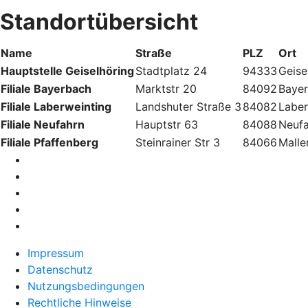
Standortübersicht
Name
Straße
PLZ
Ort
Hauptstelle Geiselhöring
Stadtplatz 24
94333
Geise
Filiale Bayerbach
Marktstr 20
84092
Baye
Filiale Laberweinting
Landshuter Straße 3
84082
Laber
Filiale Neufahrn
Hauptstr 63
84088
Neuf
Filiale Pfaffenberg
Steinrainer Str 3
84066
Malle
Impressum
Datenschutz
Nutzungsbedingungen
Rechtliche Hinweise