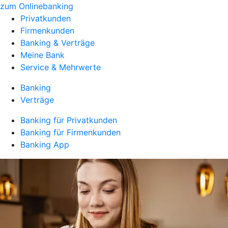
zum Onlinebanking
Privatkunden
Firmenkunden
Banking & Verträge
Meine Bank
Service & Mehrwerte
Banking
Verträge
Banking für Privatkunden
Banking für Firmenkunden
Banking App