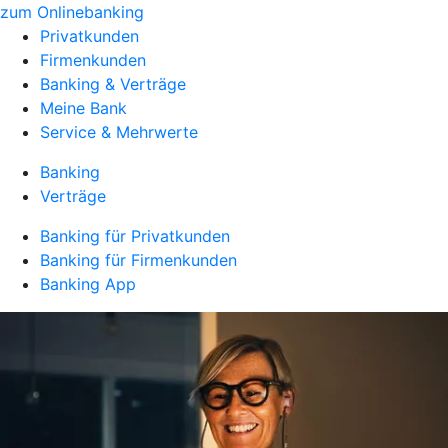
zum Onlinebanking
Privatkunden
Firmenkunden
Banking & Verträge
Meine Bank
Service & Mehrwerte
Banking
Verträge
Banking für Privatkunden
Banking für Firmenkunden
Banking App