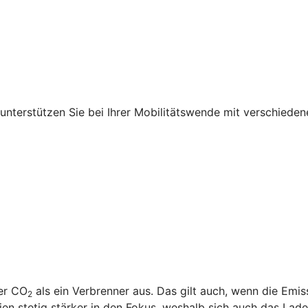
r unterstützen Sie bei Ihrer Mobilitätswende mit verschied
ger CO
als ein Verbrenner aus. Das gilt auch, wenn die Emi
2
 stetig stärker in den Fokus, weshalb sich auch das Laden